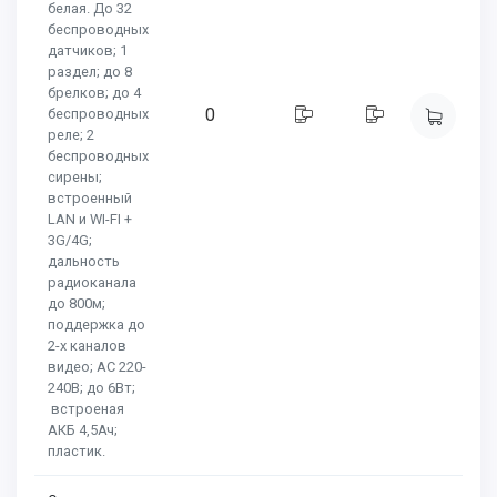
белая. До 32
беспроводных
датчиков; 1
раздел; до 8
брелков; до 4
0
беспроводных
реле; 2
беспроводных
сирены;
встроенный
LAN и WI-FI +
3G/4G;
дальность
радиоканала
до 800м;
поддержка до
2-х каналов
видео; AC 220-
240В; до 6Вт;
встроеная
АКБ 4,5Ач;
пластик.