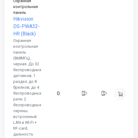
Охранная
контрольная
панель
Hikvision
DS-PWA32-
HR (Black)
Охранная
контрольная
панель
(868МГц),
черная. До 32
беспроводных
датчиков; 1
раздел; до 8
брелков; до 4
0
беспроводных
реле; 2
беспроводных
сирены;
встроенный
LAN и WI-FI +
RF-card;
дальность