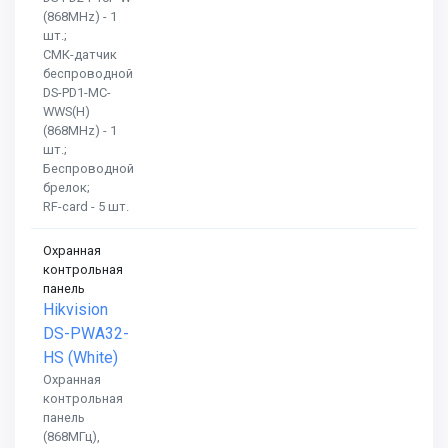
(868MHz) - 1
шт.;
СМК-датчик
беспроводной
DS-PD1-MC-
WWS(H)
(868MHz) - 1
шт.;
Беспроводной
брелок;
RF-card - 5 шт.
Охранная
контрольная
панель
Hikvision
DS-PWA32-
HS (White)
Охранная
контрольная
панель
(868МГц),