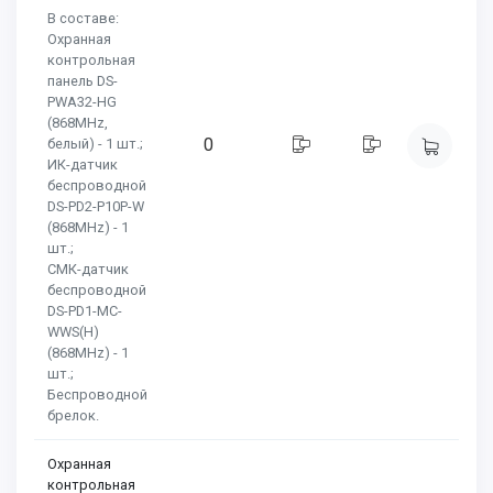
В составе:
Охранная
контрольная
панель DS-
PWA32-HG
(868MHz,
0
белый) - 1 шт.;
ИК-датчик
беспроводной
DS-PD2-P10P-W
(868MHz) - 1
шт.;
СМК-датчик
беспроводной
DS-PD1-MC-
WWS(H)
(868MHz) - 1
шт.;
Беспроводной
брелок.
Охранная
контрольная