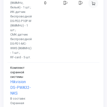
0
(868MHz,
белый) - 1 шт.;
ИК-датчик
беспроводной
DS-PD2-P10P-W
(868MHz) - 1
шт.;
СМК-датчик
беспроводной
DS-PD1-MC-
WWS (868MHz)
- 1 шт.;
RF-card - 5 шт.
Комплект
охранной
системы
Hikvision
DS-PWA32-
NKS
В составе:
Охранная