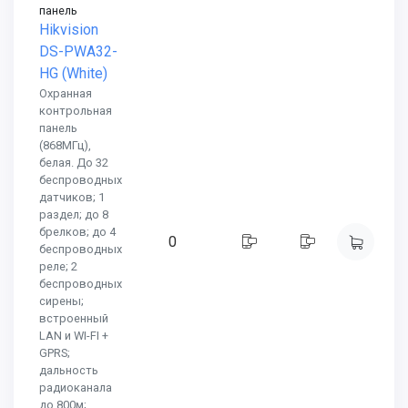
панель
Hikvision
DS-PWA32-
HG (White)
Охранная
контрольная
панель
(868МГц),
белая. До 32
беспроводных
датчиков; 1
раздел; до 8
брелков; до 4
0
беспроводных
реле; 2
беспроводных
сирены;
встроенный
LAN и WI-FI +
GPRS;
дальность
радиоканала
до 800м;