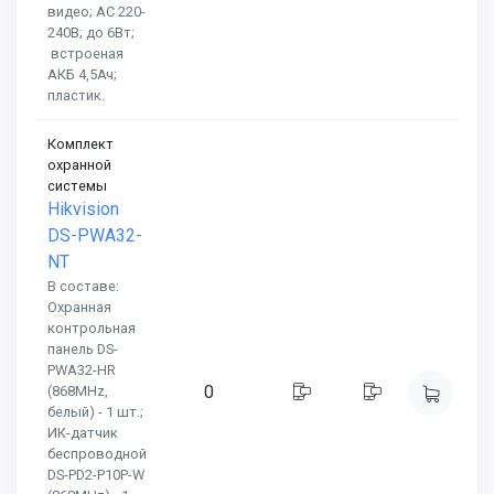
видео; AC 220-
240В; до 6Вт;
встроеная
АКБ 4,5Ач;
пластик.
Комплект
охранной
системы
Hikvision
DS-PWA32-
NT
В составе:
Охранная
контрольная
панель DS-
PWA32-HR
0
(868MHz,
белый) - 1 шт.;
ИК-датчик
беспроводной
DS-PD2-P10P-W