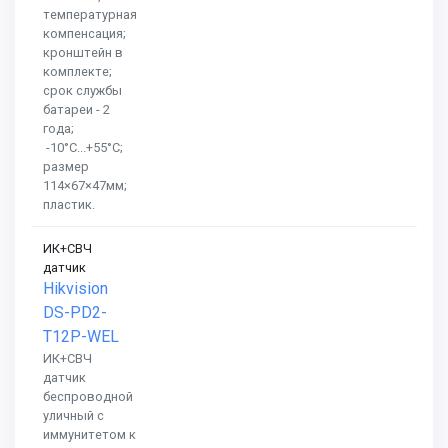
температурная
компенсация;
кронштейн в
комплекте;
срок службы
батареи - 2
года;
-10°C...+55°C;
размер
114×67×47мм;
пластик.
ИК+СВЧ
датчик
Hikvision
DS-PD2-
T12P-WEL
ИК+СВЧ
датчик
беспроводной
уличный с
иммунитетом к