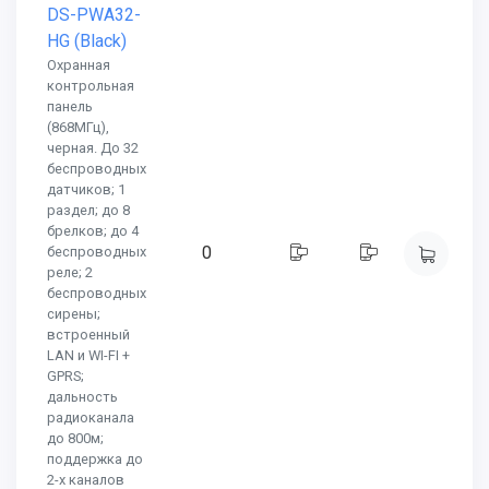
DS-PWA32-
HG (Black)
Охранная
контрольная
панель
(868МГц),
черная. До 32
беспроводных
датчиков; 1
раздел; до 8
брелков; до 4
0
беспроводных
реле; 2
беспроводных
сирены;
встроенный
LAN и WI-FI +
GPRS;
дальность
радиоканала
до 800м;
поддержка до
2-х каналов