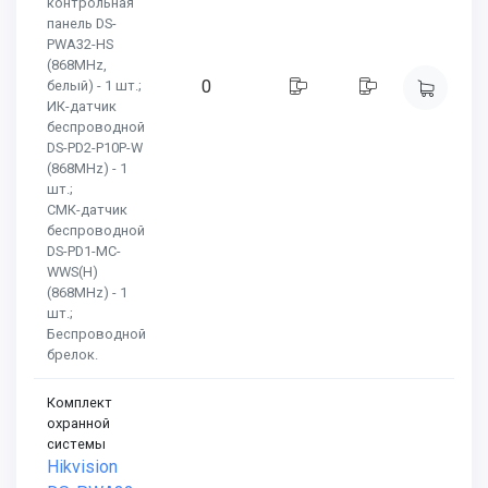
контрольная
панель DS-
PWA32-HS
(868MHz,
0
белый) - 1 шт.;
ИК-датчик
беспроводной
DS-PD2-P10P-W
(868MHz) - 1
шт.;
СМК-датчик
беспроводной
DS-PD1-MC-
WWS(H)
(868MHz) - 1
шт.;
Беспроводной
брелок.
Комплект
охранной
системы
Hikvision