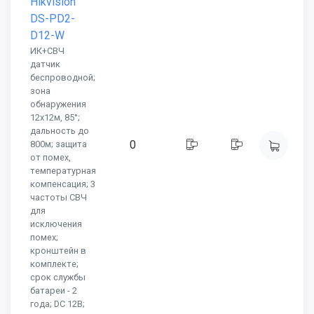
Hikvision
DS-PD2-
D12-W
ИК+СВЧ
датчик
беспроводной;
зона
обнаружения
12х12м, 85°;
дальность до
0
800м; защита
от помех,
температурная
компенсация; 3
частоты СВЧ
для
исключения
помех;
кронштейн в
комплекте;
срок службы
батареи - 2
года; DC 12В;