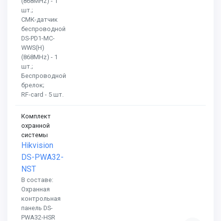
(868MHz) - 1
шт.;
СМК-датчик
беспроводной
DS-PD1-MC-
WWS(H)
(868MHz) - 1
шт.;
Беспроводной
брелок;
RF-card - 5 шт.
Комплект
охранной
системы
Hikvision
DS-PWA32-
NST
В составе:
Охранная
контрольная
панель DS-
PWA32-HSR