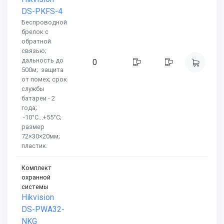
DS-PKFS-4
Беспроводной
брелок с
обратной
связью;
дальность до
0
500м; защита
от помех; срок
службы
батареи - 2
года;
-10°C...+55°C;
размер
72×30×20мм;
пластик.
Комплект
охранной
системы
Hikvision
DS-PWA32-
NKG