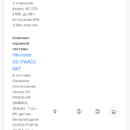
2-х каналов
видео; AC 220-
240В; до 6Вт;
встроеная АКБ
4,5Ач; пластик.
Комплект
охранной
системы
Hikvision
DS-PWA32-
NKT
В составе:
Охранная
контрольная
панель DS-
PWA32-HR
(868MHz,
белый) - 1 шт.;
0
ИК-датчик
беспроводной
DS-PD2-P10P-W