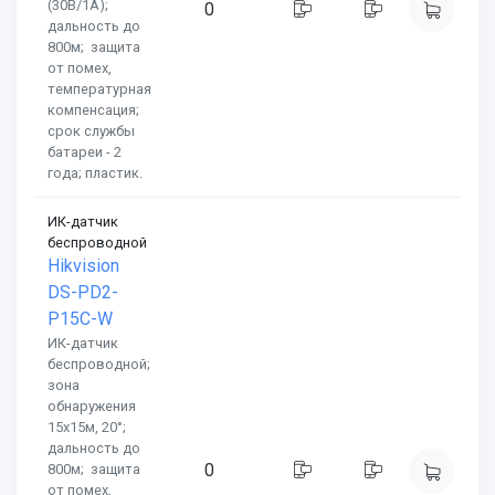
(30В/1А);
0
дальность до
800м; защита
от помех,
температурная
компенсация;
срок службы
батареи - 2
года; пластик.
ИК-датчик
беспроводной
Hikvision
DS-PD2-
P15C-W
ИК-датчик
беспроводной;
зона
обнаружения
15х15м, 20°;
дальность до
0
800м; защита
от помех,