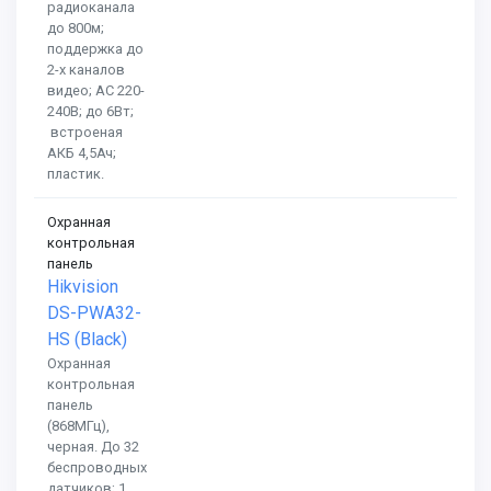
радиоканала
до 800м;
поддержка до
2-х каналов
видео; AC 220-
240В; до 6Вт;
встроеная
АКБ 4,5Ач;
пластик.
Охранная
контрольная
панель
Hikvision
DS-PWA32-
HS (Black)
Охранная
контрольная
панель
(868МГц),
черная. До 32
беспроводных
датчиков; 1