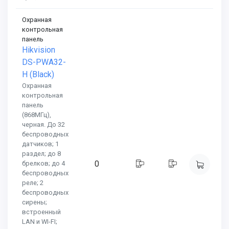
Охранная
контрольная
панель
Hikvision
DS-PWA32-
H (Black)
Охранная
контрольная
панель
(868МГц),
черная. До 32
беспроводных
датчиков; 1
раздел; до 8
0
брелков; до 4
беспроводных
реле; 2
беспроводных
сирены;
встроенный
LAN и WI-FI;