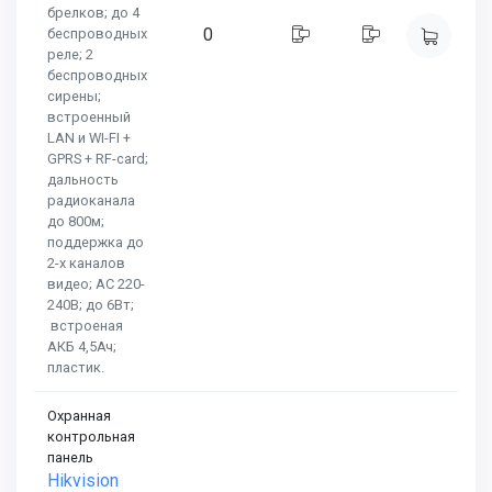
брелков; до 4
0
беспроводных
реле; 2
беспроводных
сирены;
встроенный
LAN и WI-FI +
GPRS + RF-card;
дальность
радиоканала
до 800м;
поддержка до
2-х каналов
видео; AC 220-
240В; до 6Вт;
встроеная
АКБ 4,5Ач;
пластик.
Охранная
контрольная
панель
Hikvision