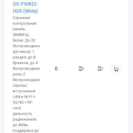
DS-PWA32-
HSR (White)
Охранная
контрольная
панель
(868МГц),
белая. До 32
беспроводных
датчиков; 1
раздел; до 8
брелков; до 4
0
беспроводных
реле; 2
беспроводных
сирены;
встроенный
LAN и WI-FI +
3G/4G + RF-
card;
дальность
радиоканала
до 800м;
поддержка до