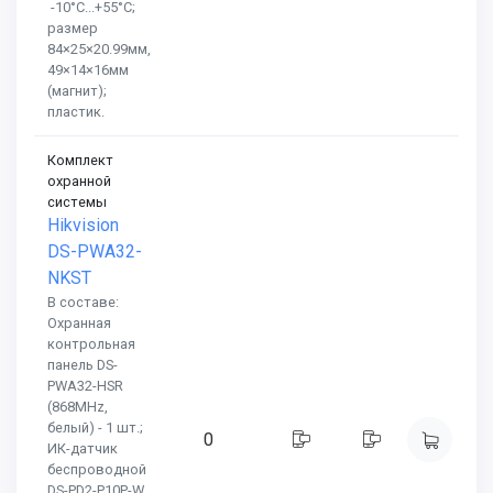
-10°C...+55°C;
размер
84×25×20.99мм,
49×14×16мм
(магнит);
пластик.
Комплект
охранной
системы
Hikvision
DS-PWA32-
NKST
В составе:
Охранная
контрольная
панель DS-
PWA32-HSR
(868MHz,
белый) - 1 шт.;
0
ИК-датчик
беспроводной
DS-PD2-P10P-W