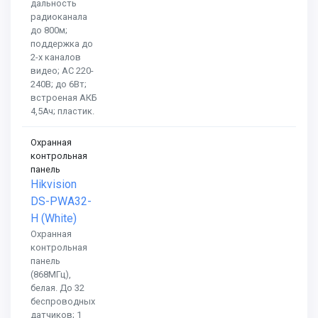
дальность
радиоканала
до 800м;
поддержка до
2-х каналов
видео; AC 220-
240В; до 6Вт;
встроеная АКБ
4,5Ач; пластик.
Охранная
контрольная
панель
Hikvision
DS-PWA32-
H (White)
Охранная
контрольная
панель
(868МГц),
белая. До 32
беспроводных
датчиков; 1