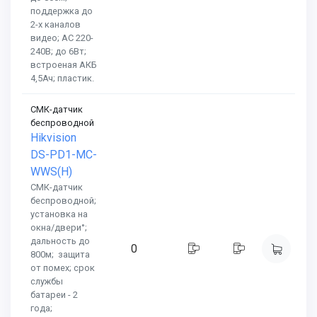
поддержка до
2-х каналов
видео; AC 220-
240В; до 6Вт;
встроеная АКБ
4,5Ач; пластик.
СМК-датчик
беспроводной
Hikvision
DS-PD1-MC-
WWS(H)
СМК-датчик
беспроводной;
установка на
окна/двери°;
дальность до
0
800м; защита
от помех; срок
службы
батареи - 2
года;