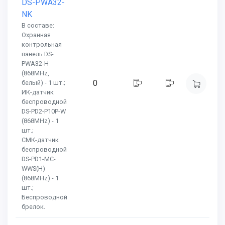
DS-PWA32-
NK
В составе:
Охранная
контрольная
панель DS-
PWA32-H
(868MHz,
0
белый) - 1 шт.;
ИК-датчик
беспроводной
DS-PD2-P10P-W
(868MHz) - 1
шт.;
СМК-датчик
беспроводной
DS-PD1-MC-
WWS(H)
(868MHz) - 1
шт.;
Беспроводной
брелок.