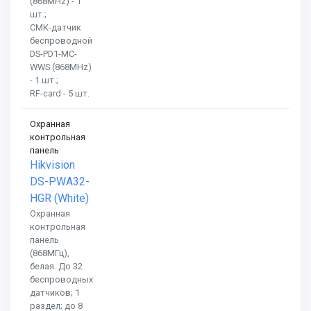
(868MHz) - 1
шт.;
СМК-датчик
беспроводной
DS-PD1-MC-
WWS (868MHz)
- 1 шт.;
RF-card - 5 шт.
Охранная
контрольная
панель
Hikvision
DS-PWA32-
HGR (White)
Охранная
контрольная
панель
(868МГц),
белая. До 32
беспроводных
датчиков; 1
раздел; до 8