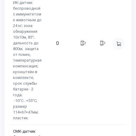
ИК-датчик
беспроводной
с иммунитетом
к животным до
24 кг; зона
обнаружения
10х10м, 85°;
0
дальность до
800м; защита
от помех,
температурная
компенсация;
кронштейн в
комплекте;
срок службы
батареи - 2
года;
-10°C...+55°C;
размер
114×67×47мм;
пластик.
СМК-датчик