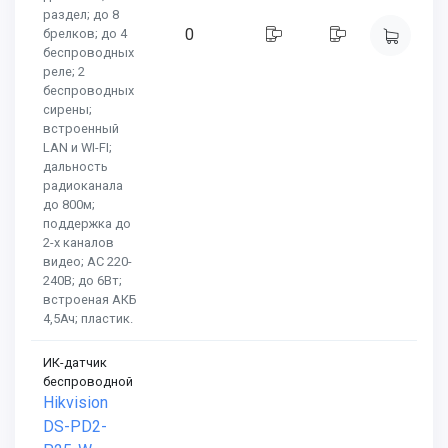
раздел; до 8
0
брелков; до 4
беспроводных
реле; 2
беспроводных
сирены;
встроенный
LAN и WI-FI;
дальность
радиоканала
до 800м;
поддержка до
2-х каналов
видео; AC 220-
240В; до 6Вт;
встроеная АКБ
4,5Ач; пластик.
​​​​​​​ИК-датчик
беспроводной
Hikvision
DS-PD2-