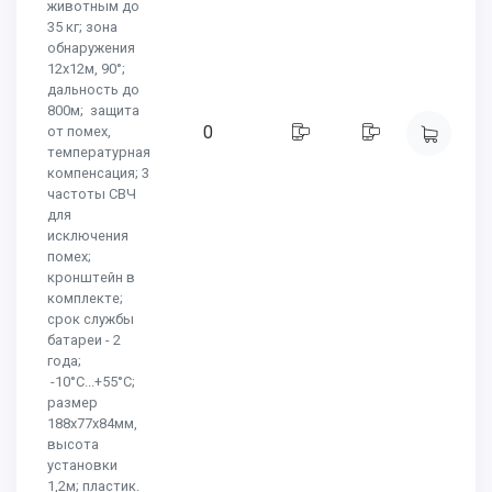
животным до
35 кг; зона
обнаружения
12х12м, 90°;
дальность до
800м; защита
0
от помех,
температурная
компенсация; 3
частоты СВЧ
для
исключения
помех;
кронштейн в
комплекте;
срок службы
батареи - 2
года;
-10°C...+55°C;
размер
188х77х84мм,
высота
установки
1,2м; пластик.