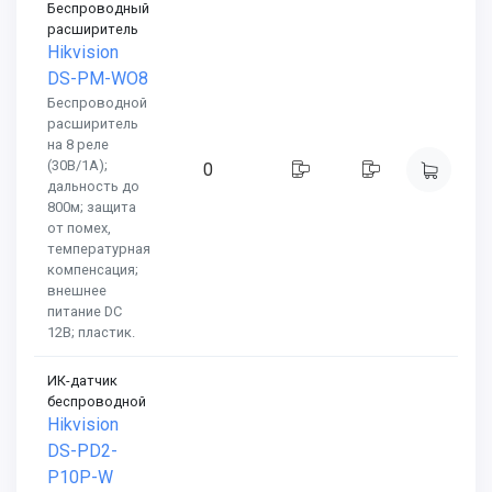
Беспроводный
расширитель
Hikvision
DS-PM-WO8
Беспроводной
расширитель
на 8 реле
(30В/1А);
0
дальность до
800м; защита
от помех,
температурная
компенсация;
внешнее
питание DC
12В; пластик.
ИК-датчик
беспроводной
Hikvision
DS-PD2-
P10P-W