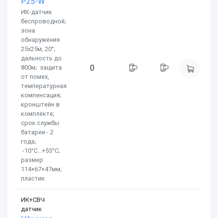
P25-W
ИК-датчик
беспроводной;
зона
обнаружения
25х25м, 20°;
дальность до
0
800м; защита
от помех,
температурная
компенсация;
кронштейн в
комплекте;
срок службы
батареи - 2
года;
-10°C...+55°C;
размер
114×67×47мм;
пластик.
ИК+СВЧ
датчик