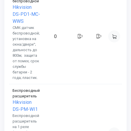
беспроводной
Hikvision
DS-PD1-MC-
WWS
СМК-датчик
беспроводной;
0
установка на
окна/двери°;
дальность до
800м; защита
от помех; срок
службы
батареи - 2
года; пластик.
Беспроводный
расширитель
Hikvision
DS-PM-WI1
Беспроводной
расширитель
на 1 реле