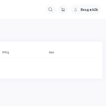
Вход в b2b
РРЦ
Опт