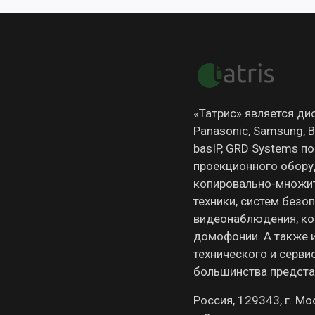
«Татрис» является д
Panasonic, Samsung, Br
basIP, GRD Systems п
проекционного обору
копировально-множит
техники, систем безо
видеонаблюдения, ко
домофонии. А также 
технического и серви
большинства предста
Россия, 129343, г. Мо