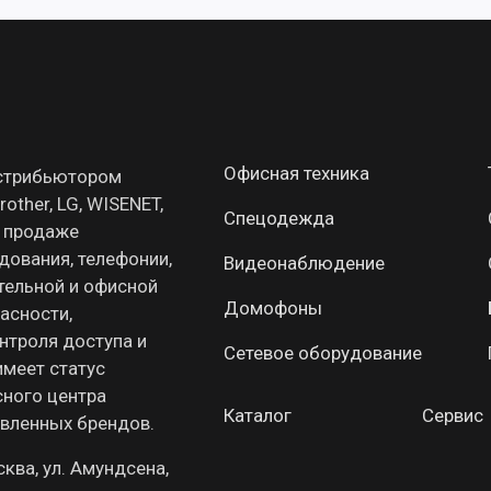
Офисная техника
истрибьютором
other, LG, WISENET,
Спецодежда
о продаже
дования, телефонии,
Видеонаблюдение
ельной и офисной
Домофоны
пасности,
нтроля доступа и
Сетевое оборудование
имеет статус
сного центра
Каталог
Сервис
вленных брендов.
сква, ул. Амундсена,