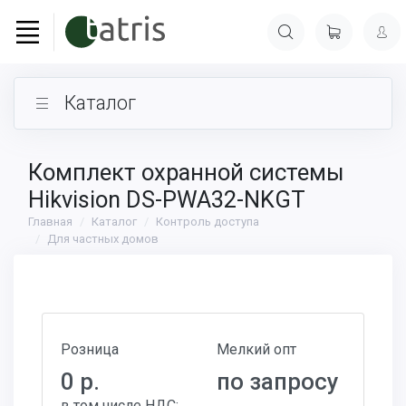
Каталог
Комплект охранной системы
Hikvision DS-PWA32-NKGT
Главная
Каталог
Контроль доступа
Для частных домов
Розница
Мелкий опт
0 р.
по запросу
в том числе НДС: