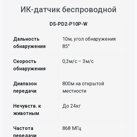
ИК-датчик беспроводной
DS-PD2-P10P-W
Дальность
10м, угол обнаружения:
обнаружения
85°
Скорость
0,3м/с – 3м/с
обнаружения
Диапазон
800м на открытой
передачи
местности
Нечувств. к
До 24кг
животным
Частота
868 МГц
передачи