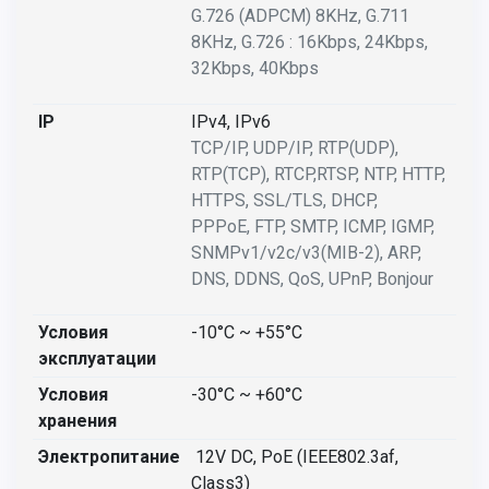
G.726 (ADPCM) 8KHz, G.711
8KHz,
G.726 : 16Kbps, 24Kbps,
32Kbps, 40Kbps
IP
IPv4, IPv6
TCP/IP, UDP/IP, RTP(UDP),
RTP(TCP), RTCP,RTSP, NTP, HTTP,
HTTPS, SSL/TLS, DHCP,
PPPoE,
FTP, SMTP, ICMP, IGMP,
SNMPv1/v2c/v3(MIB-2), ARP,
DNS, DDNS, QoS, UPnP, Bonjour
Условия
-10°C ~ +55°C
эксплуатации
Условия
-30°C ~ +60°C
хранения
Электропитание
12V DC, PoE (IEEE802.3af,
Class3)