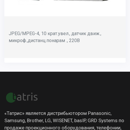
JPEG/MPEG-4, 10 крат.увел., датчик движ.,
микроф.,дистанц.понарам ., 220В
«Татрис» является дистрибьютором Panasonic,
Samsung, Brother, LG, WISENET, basIP, GRD Systems по
продаже проекционного оборудования, телефонии,