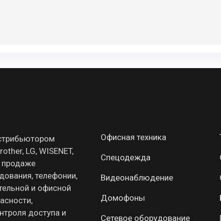
Офисная техника
истрибьютором
other, LG, WISENET,
Спецодежда
о продаже
дования, телефонии,
Видеонаблюдение
ельной и офисной
Домофоны
пасности,
нтроля доступа и
Сетевое оборудование