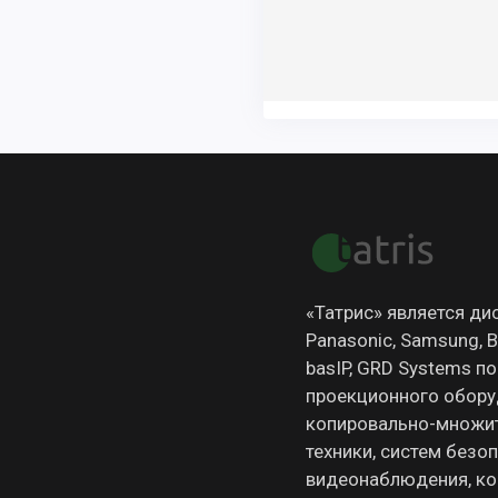
«Татрис» является д
Panasonic, Samsung, Br
basIP, GRD Systems п
проекционного обору
копировально-множит
техники, систем безо
видеонаблюдения, ко