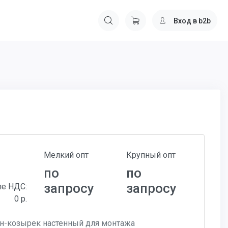
Вход в b2b
Мелкий опт
Крупный опт
по
по
запросу
запросу
ле НДС:
0 р.
н-козырек настенный для монтажа