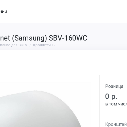
нии
net (Samsung) SBV-160WC
вание для CCTV
Кронштейны
Розница
0 р.
в том чис
Кронштей